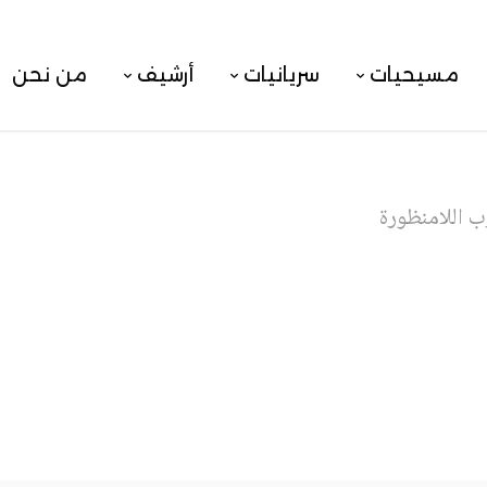
مسيحيات
سريانيات
أرشيف
من نحن
ب اللامنظورة