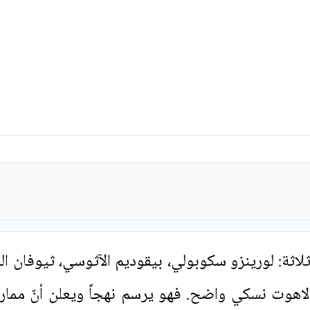
 ثلاثة: لورينزو سكوبولي، بيقوديم الآثوسي، ثيوفان ال
اهوت نسكي واضح. فهو يرسم نهجاً ويعلن أنّ ممار