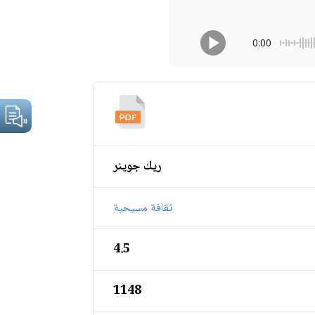
0:00
ريك جوينر
ثقافة مسيحية
4.5
1148