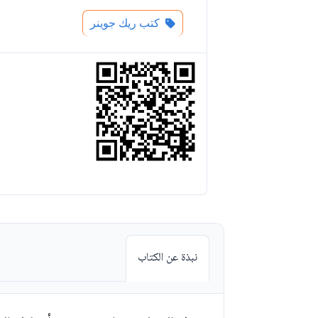
كتب ريك جوينر
نبذة عن الكتاب