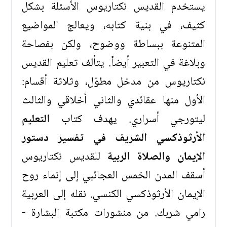
يستخدم القديس نكتاريوس الأسئلة بشكل
كثيف، في بنية كتابه، ويعالج المواضيع
المتنوعة ببساطة ووضوح، ولكن بفصاحة
وبلاغة في التعبير أيضاً. يتألف تعليم القديس
نكتاريوس من مدخل مطوّل، وثلاثة أقسام:
الأول منها عقائدي والثاني أخلاقي والثالث
ليتورجي أسراري. يهدف كتاب
التعليم
الأرثوذكسي الشريف في تفسير دستور
الإيمان والصلاة الربية
للقديس نكتاريوس
أسقف المدن الخمس العجائبي إلى إنماء روح
الإيمان الأرثوذكسي الكنسي. نقله إلى العربية
رامي شربك. من منشورات مكتبة البشارة -