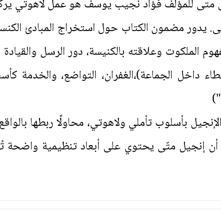
تى للمؤلف فؤاد نجيب يوسف هو عمل لاهوتي يركّز 
ى. يدور مضمون الكتاب حول استخراج المبادئ الكنسي
وم الملكوت وعلاقته بالكنيسة، دور الرسل والقيادة ا
معالجة الأخطاء داخل الجماعة)،الغفران، التواضع، والخدم
")
جيل بأسلوب تأملي ولاهوتي، محاولًا ربطها بالواقع 
 أن إنجيل متّى يحتوي على أبعاد تنظيمية واضحة ت