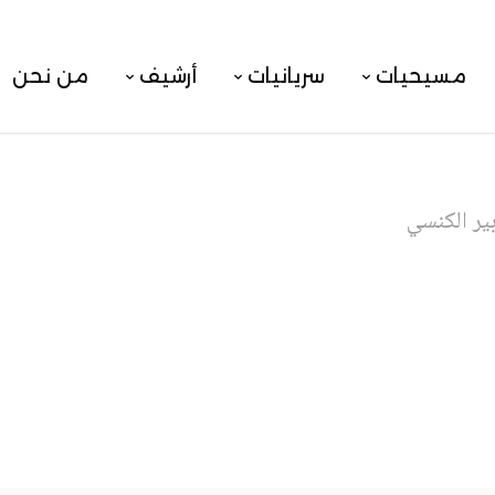
مسيحيات
سريانيات
أرشيف
من نحن
بير الكنسي