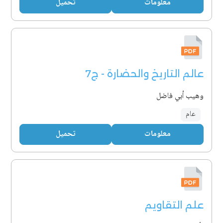
معلومات
تحميل
عالم التاريخ والحضارة - ج7
وهيب أبي فاضل
عام
معلومات
تحميل
علم التقاويم