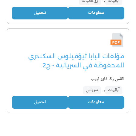
آبائيات
,
روحانيات
معلومات
تحميل
مؤلفات البابا ثيؤفيلوس السكندري
المحفوظة في السريانية - ج2
القس زكا فايز لبيب
آبائيات
,
سرياني
معلومات
تحميل