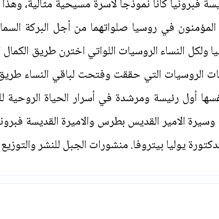
سة فبرونيا كانا نموذجاً لأسرة مسيحية مثالية، وهذ
لمؤمنون في روسيا صلواتهما من أجل البركة السماوي
روسيا ولكل النساء الروسيات اللواتي اخترن طريق الكما
سات الروسيات التي حققت وفتحت لباقي النساء طريق
ا أول رئيسة ومرشدة في أسرار الحياة الروحية لل
 وسيرة الامير القديس بطرس والاميرة القديسة فبروني
كتورة يوليا بيتروفا. منشورات الجبل للنشر والتوزيع 