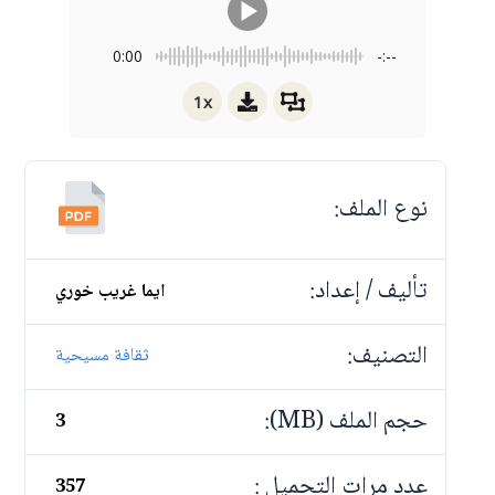
0:00
-:--
1x
نوع الملف:
تأليف / إعداد:
ايما غريب خوري
التصنيف:
ثقافة مسيحية
حجم الملف (MB):
3
عدد مرات التحميل :
357