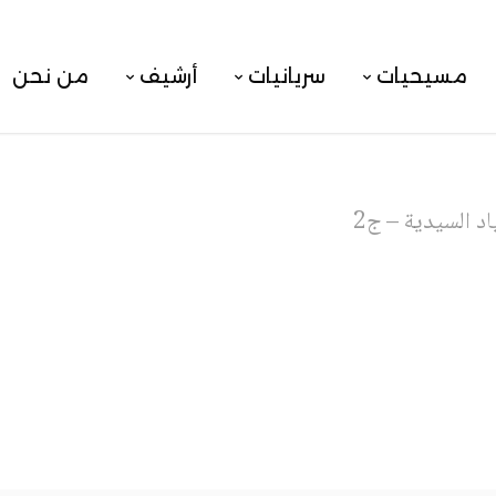
مسيحيات
سريانيات
أرشيف
من نحن
اد السيدية – ج2