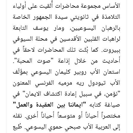
الأساس مجموعة محاضرات أُلقيت على أولياء
التلامذة في ثانويتي سيدة الجمهور الخاصة
بالرهبان اليسوعيين، ومار يوسف التابعة
لراهبات القلبين الأقدسين في محلة السيوفي
ببيروت. كما بُثّت تلك المحاضرات لاحقاً في
أحاديث من خلال إذاعة "صوت المحبة".
استعان الأب روبير كليمان اليسوعي بمؤَلَف
الأب تيودول ريه مرميه الفرنسي المعنون
"نؤمن، في سبيل إعادة اكتشاف الايمان" في
صياغة كتابه
"ايماننا بين العقيدة والعمل"
مختصراً أحياناً أو متوسعاً أحياناً أخرى. نقله
إلى العربية الأب صبحي حموي اليسوعي. طُبع