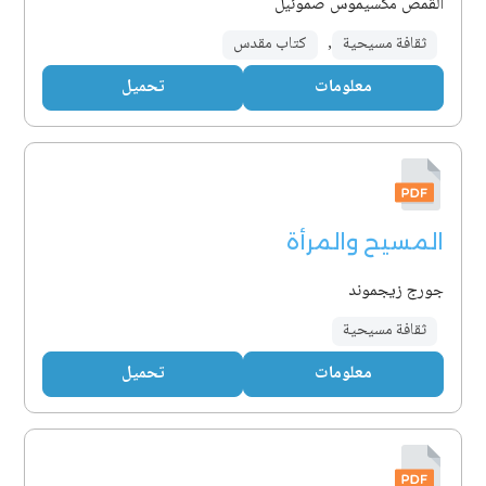
القمص مكسيموس صموئيل
ثقافة مسيحية
,
كتاب مقدس
معلومات
تحميل
المسيح والمرأة
جورج زيجموند
ثقافة مسيحية
معلومات
تحميل