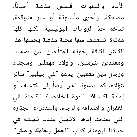
الأيام والسنوات. قصص مذهلة أحياناً،
مضحكة، وأخرى مأساويّة أو غير متوقعة،
تتاخم حدّ الروايات البوليسية. لكنها كلها
مؤثرة. نستشف منها محبة مذهلة يحملها هذا
الكاهن لكافة إخوته المتألمين، من ضحايا
ومعتدين شرسين، وأولاد مهملين وسجناء
ورجال دين متعبين. يدعو "غي جيلبير" سائر
هؤلاء، كما يدعونا نحن أيضاً إلى اكتشاف أو
إعادة اكتشاف القوة الخلاصية الكامنة في
الغفران والصداقة والرجاء، والمقدرات الجبّارة
التي يمنحنا إياها الانجيل عندما نعيشه في
حياتنا اليوميّة. كتاب
"احمل رجاءك وامش"