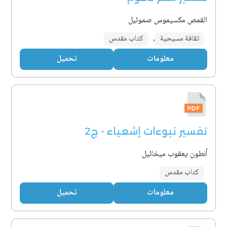
القمص مكسيموس صموئيل
ثقافة مسيحية
,
كتاب مقدس
معلومات
تحميل
تفسير نبوءات إشعياء - ج2
أنطون يعقوب ميخائيل
كتاب مقدس
معلومات
تحميل