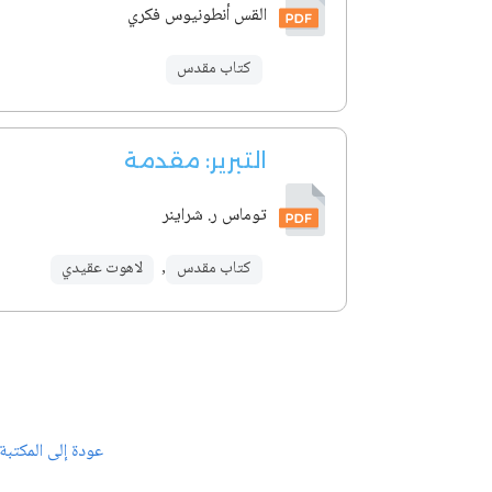
القس أنطونيوس فكري
كتاب مقدس
التبرير: مقدمة
توماس ر. شراينر
كتاب مقدس
,
لاهوت عقيدي
عودة إلى المكتبة