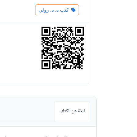
كتب ه. ه. رولي
نبذة عن الكتاب