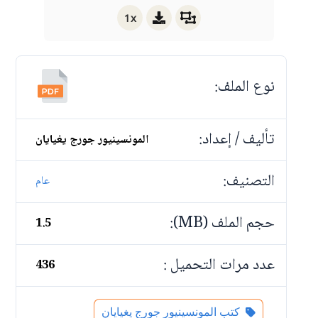
1x
نوع الملف:
تأليف / إعداد:
المونسينيور جورج يغيايان
التصنيف:
عام
حجم الملف (MB):
1.5
عدد مرات التحميل :
436
كتب المونسينيور جورج يغيايان