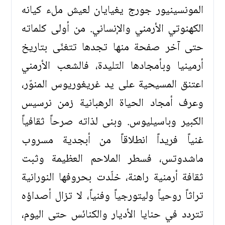
المونسينيور جورج يغيايان لعيش ملء كيانه
الكهنوتي الأرمني والإنساني. من أولى كلماته
حتى آخر صفحة منها تجدها تتغنّى بتاريخ
أرمينيا وبأمجادها التليدة، فالشعب الأرمني
اعتنق المسيحية على يد غريغوريوس المنوّر،
وعرف أمجاد الحياة الرهبانية زمن نرسيس
الكبير وباسيليوس. وبنى لذاته صرحاً ثقافياً
غنياً فريداً انطلاقاً من أبجدية مسروب
ماشدوتس، فسطر الملاحم العظيمة وثبت
ثقافة أرمنية راهنة، خلّدت بحروفها النورانية
تراثاً روحياً وليتورجياً وفنياً، لا تزال أصداؤه
تتردد في حنايا الأديار والكنائس حتى اليوم،