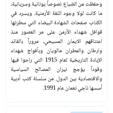
وحفظت من الضياع نصوصاً يونانية وسريانية،
ما كانت لولا وجود اللغة الأرمنية. ويسرد في
الكتاب صفحات الشهادة البيضاء التي سطرتها
قوافل شهداء الأرمن على مر العصور منذ
اعتناقهم الايمان المسيحي، مروراً بالقائد
وارطان والمطران مالويان وبأفواج شهداء
الإبادة التاريخية لعام 1915 التي راحوا فيها
وقوداً يؤجج نيران المصالح السياسية
والاقتصادية بين الدول. من سلسلة كتب أدبية
أسسها ناجي نعمان عام 1991.