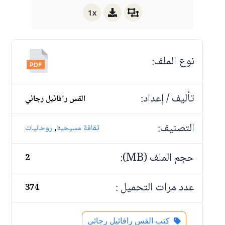
1x
نوع الملف:
تأليف / إعداد:
القس رافائيل رجائي
التصنيف:
,
ثقافة مسيحية
روحانيات
حجم الملف (MB):
2
عدد مرات التحميل :
374
كتب القس رافائيل رجائي