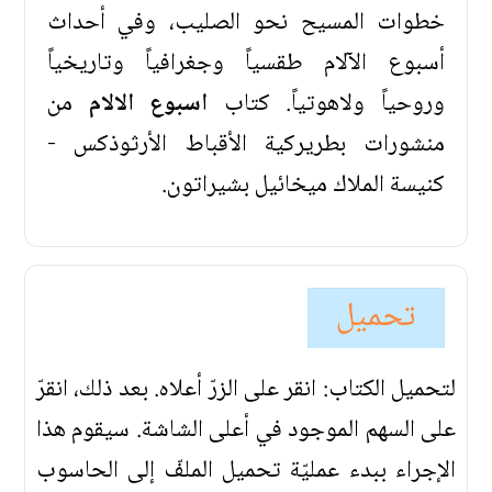
خطوات المسيح نحو الصليب، وفي أحداث
أسبوع الآلام طقسياً وجغرافياً وتاريخياً
وروحياً ولاهوتياً. كتاب
اسبوع الالام
من
منشورات بطريركية الأقباط الأرثوذكس -
كنيسة الملاك ميخائيل بشيراتون.
تحميل
لتحميل الكتاب: انقر على الزرّ أعلاه. بعد ذلك، انقرّ
على السهم الموجود في أعلى الشاشة. سيقوم هذا
الإجراء ببدء عمليّة تحميل الملفّ إلى الحاسوب