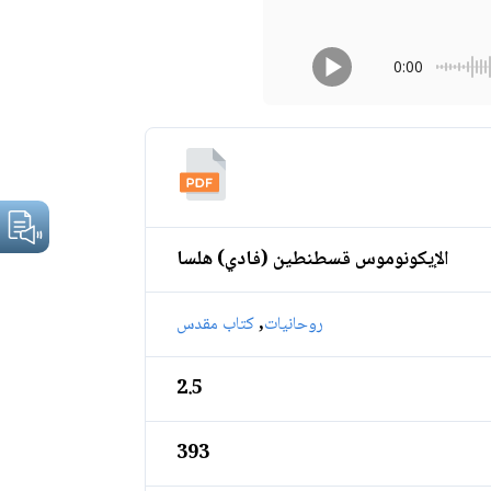
0:00
الإيكونوموس قسطنطين (فادي) هلسا
,
روحانيات
كتاب مقدس
2.5
393