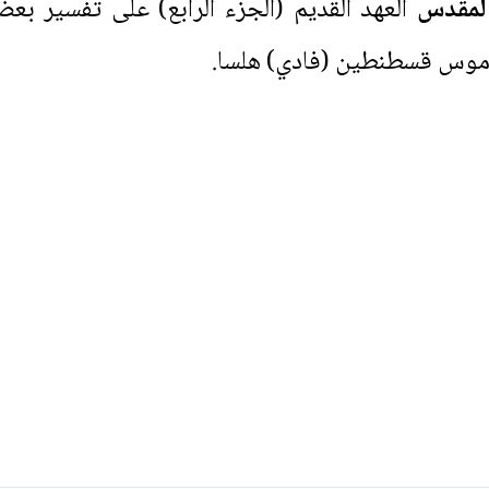
المقدس
العهد القديم (الجزء الرابع) على تفسير ب
نوموس قسطنطين (فادي) هلسا.