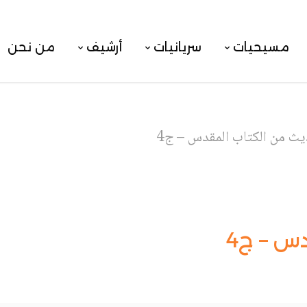
مسيحيات
سريانيات
أرشيف
من نحن
يث من الكتاب المقدس – ج4
س – ج4