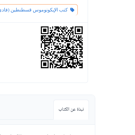
كتب الإيكونوموس قسطنطين (فادي)
نبذة عن الكتاب