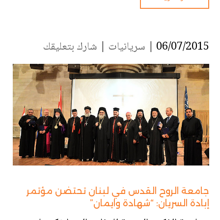
06/07/2015 |
سريانيات
|
شارك بتعليقك
جامعة الروح القدس في لبنان تحتضن مؤتمر
إبادة السريان: “شهادة وايمان”