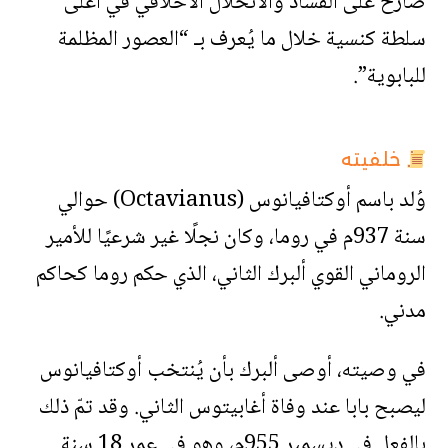
صارخ على الفساد والانحلال الأخلاقي في أعلى
سلطة كنسية خلال ما يُعرف بـ “العصور المظلمة
للبابوية”.
خلفيته
وُلد باسم أوكتافيانوس (Octavianus) حوالي
سنة 937م في روما، وكان نجلًا غير شرعيًا للأمير
الروماني القوي ألبرك الثاني، الذي حكم روما كحاكم
مدني.
في وصيته، أوصى ألبرك بأن يُنتخب أوكتافيانوس
ليصبح بابا عند وفاة أغابيتوس الثاني. وقد تمّ ذلك
بالفعل في ديسمبر 955م، وهو في عمر 18 سنة