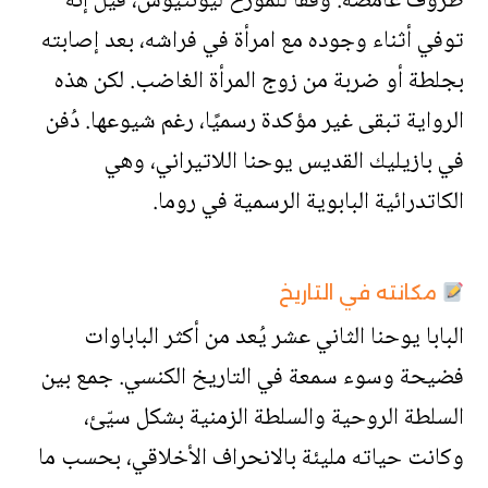
ظروف غامضة. وفقًا للمؤرخ ليؤنتيوس، قيل إنه
توفي أثناء وجوده مع امرأة في فراشه، بعد إصابته
بجلطة أو ضربة من زوج المرأة الغاضب. لكن هذه
الرواية تبقى غير مؤكدة رسميًا، رغم شيوعها. دُفن
في بازيليك القديس يوحنا اللاتيراني، وهي
الكاتدرائية البابوية الرسمية في روما.
مكانته في التاريخ
البابا يوحنا الثاني عشر يُعد من أكثر الباباوات
فضيحة وسوء سمعة في التاريخ الكنسي. جمع بين
السلطة الروحية والسلطة الزمنية بشكل سيّئ،
وكانت حياته مليئة بالانحراف الأخلاقي، بحسب ما