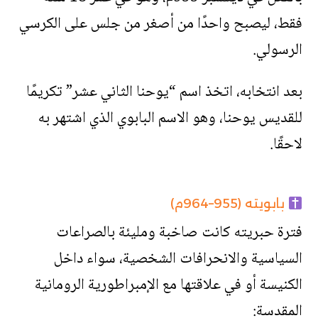
فقط، ليصبح واحدًا من أصغر من جلس على الكرسي
الرسولي.
بعد انتخابه، اتخذ اسم “يوحنا الثاني عشر” تكريمًا
للقديس يوحنا، وهو الاسم البابوي الذي اشتهر به
لاحقًا.
بابويته (955–964م)
فترة حبريته كانت صاخبة ومليئة بالصراعات
السياسية والانحرافات الشخصية، سواء داخل
الكنيسة أو في علاقتها مع الإمبراطورية الرومانية
المقدسة: