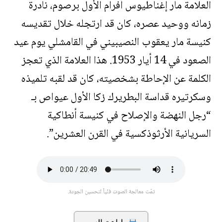
العلامة مار إغناطيوس أفرام الأول برصوم، نادرة
زمانه ووحيد عصره، كان قد ارتجله خلال تقديسه
كنيسة مار يعقوب النصيبيني في القامشلي يوم عيد
الصعود في 14 أيار 1953. هذا العلامة الذي تعجز
الكلمة عن الإحاطة بشخصيته، كان قد لقبه تلميذه
وسكرتيره قداسة البطريرك زكا الأول عيواص بـ
“رجل النهضة والإصلاح في كنيسة أنطاكية
السريانية الأرثوذكسية في القرن العشرين”.
تمّت معالجة الصوت فنّياً لتحسين الجودة.