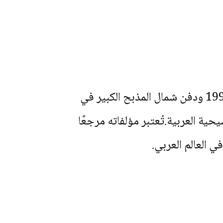
توفي المطران نافيطوس إدلبي في 10 حزيران 1995، وشيع جثمانه في 12 حزيران 1995 ودفن شمال المذبح الكبير في
سيحية العربية.تُعتبر مؤلفاته مرجعًا
ي العالم العربي.