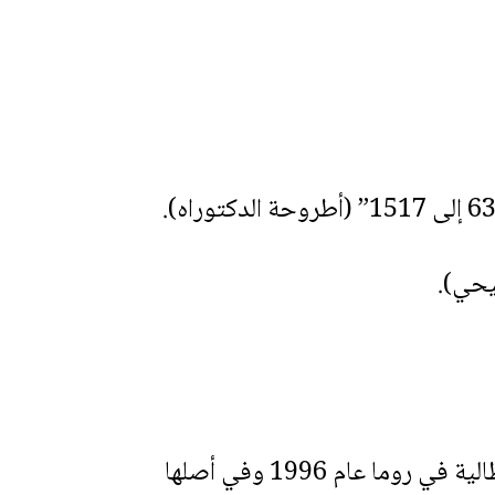
يحي).
“مذكرات المجمع الفاتيكاني الثاني” (بقيت مخطوطة إلى أن نشرت في ترجمتها الإيطالية في روما عام 1996 وفي أصلها