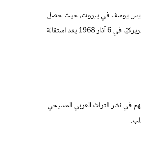
القديس يوسف في بيروت، حيث حصل
على شهادة الماجستير في الفلسفة. أصبح كاهنًا في 25 شباط 1962، وعُيّن مستشارًا بطريركيًا في 6 آذار 1968 بعد استقالة
هم في نشر التراث العربي المسيحي
لب.