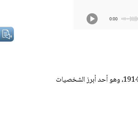
0:00
المطران نافيطوس إدلبي (المولود إلياس إدلبي) وُلد في حي قسطل الحرمي بحلب عام 1914، وهو أحد أبرز الشخصيات