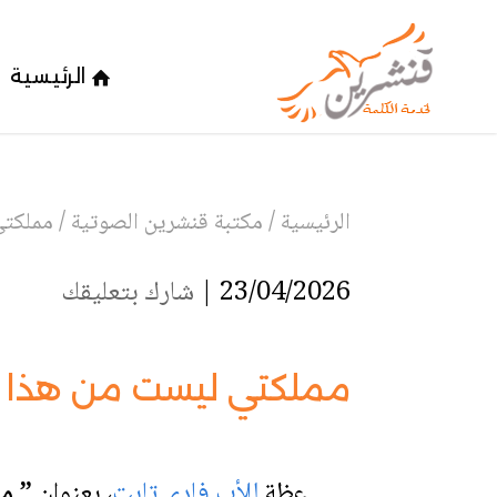
الرئيسية
الرئيسية
/
مكتبة قنشرين الصوتية
/
مملكتي
23/04/2026 |
شارك بتعليقك
مملكتي ليست من هذا ا
عظة
للأب فادي تابت
،
بعنوان
” مم