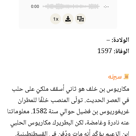
0:00
-:--
1x
الولادة:
–
الوفاة:
1597
سيرته
مكاريوس بن خلف هو ثاني أسقف ملكيّ على حلب
في العصر الحديث. تولّى المنصب خلفًا للمطران
غريغوريوس بن فضيل حوالي سنة 1582. معلوماتنا
عنه نادرة وغامضة، لكن البطريرك مكاريوس الحلبي
ابن الزعيم يؤكّد أنه مات ودُفن في القسطنطينية.