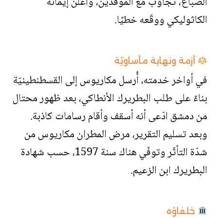
الصبّاغ، تجاوب مع الموفدين، وأعلن إيمانه
الكاثوليكي ووقّعه خطيًا.
أزمة ونهاية مأساويّة
في أواخر خدمته، أُرسل مكاريوس إلى القسطنطينيّة
بناءً على طلب البطريرك الأنطاكي، بعد ظهور محتال
من دمشق ادّعى أنه أسقف وأقام رسامات كاذبة.
وبعد تسليم التقرير، مرض المطران مكاريوس من
شدّة التأثّر وتوفّي هناك سنة 1597، حسب شهادة
البطريرك ابن الزعيم.
خلفاؤه