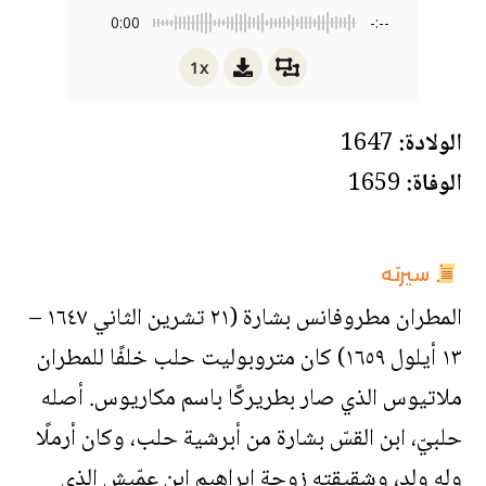
0:00
-:--
1x
الولادة:
1647
الوفاة:
1659
سيرته
المطران مطروفانس بشارة (٢١ تشرين الثاني ١٦٤٧ –
١٣ أيلول ١٦٥٩) كان متروبوليت حلب خلفًا للمطران
ملاتيوس الذي صار بطريركًا باسم مكاريوس. أصله
حلبيّ، ابن القسّ بشارة من أبرشية حلب، وكان أرملًا
وله ولد، وشقيقته زوجة إبراهيم ابن عمّيش الذي