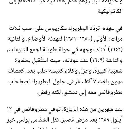
واحترامه للبابا، رغم عدم إعلانه رسميًّا الانضمام إلى
الكاثوليكية.
في عهده، تردّد البطريرك مكاريوس على حلب ثلاث
مرات: الأولى (١٦٥٠–١٦٥١) لتهدئة الأوضاع، والثانية
(١٦٥٢) أثناء توجهه في جولة طويلة لجمع التبرعات،
والثالثة (١٦٥٩) عند عودته، حيث استُقبل بحفاوة
شعبية كبيرة، وعزل وكلاء كنيسة حلب بعد اكتشاف
ديون بلغت ٧ آلاف غرش. حاول البطريرك اصطحاب
مطروفانس معه إلى دمشق، لكنه رفض.
بعد شهرين من هذه الزيارة، توفي مطروفانس في ١٣
أيلول ١٦٥٩ بعد مرض قصير. نقل الشمّاس بولس خبر