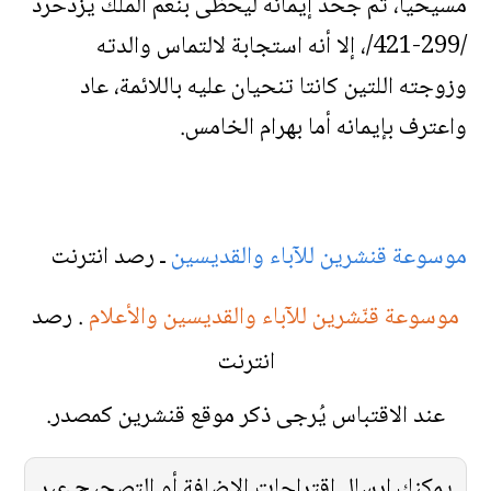
مسيحياً، ثم جحد إيمانه ليحظى بنعم الملك يزدحرد
/299-421/، إلا أنه استجابة لالتماس والدته
وزوجته اللتين كانتا تنحيان عليه باللائمة، عاد
واعترف بإيمانه أما بهرام الخامس.
موسوعة قنشرين للآباء والقديسين
ـ رصد انترنت
موسوعة قنّشرين للآباء والقديسين والأعلام
. رصد
انترنت
عند الاقتباس يُرجى ذكر موقع قنشرين كمصدر.
يمكنك إرسال اقتراحات الإضافة أو التصحيح عبر