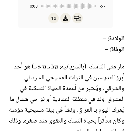
0:00
-:--
1x
الولادة:
–
الوفاة:
–
مار متى الناسك (بالسريانية: ܡܪܝ ܡܬܝ) هو أحد
أبرز القديسين في التراث المسيحي السرياني
والشرقي، ويُعتبر من أعمدة الحياة النسكية في
المشرق. ولد في منطقة العمادية أو نواحي شمال ما
يُعرف اليوم بـ العراق. ونشأ في بيئة مسيحية مؤمنة
وكان متأثراً بحياة النسك والتقوى منذ صغره. وذلك