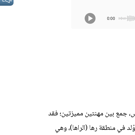
0:00
ارزة من القرن الخامس، جمع بين مهنتين مميزتين؛ فقد
وُلد في منطقة رها (الراها)، وهي