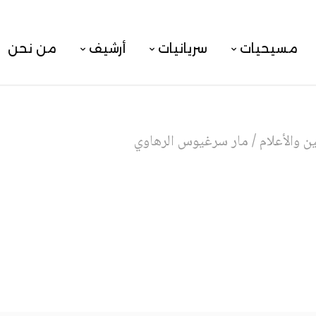
مسيحيات
سريانيات
أرشيف
من نحن
 والأعلام
/
مار سرغيوس الرهاوي