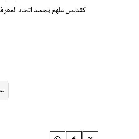
كقديس ملهم يجسد اتحاد المعرفة ا
يم