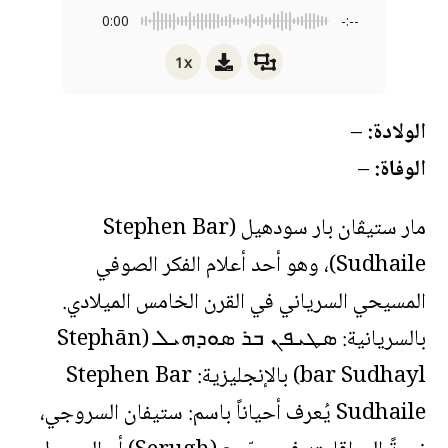
0:00
-:--
1x
الولادة:
–
الوفاة:
–
مار ستيڤان بار سودهيل (Stephen Bar
Sudhaile)، وهو أحد أعلام الفكر الصوفي
المسيحي السرياني في القرن الخامس الميلادي.
بالسريانية: ܣܛܝܦܢ ܒܪ ܣܘܕܗܝܠ (Stephān
bar Sudhayl) بالإنجليزية: Stephen Bar
Sudhaile يُعرف أحياناً باسم: ستيفان السروجي،