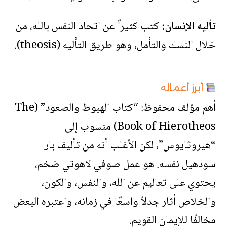
تأليه الإنسان:
كتب كثيراً عن اتحاد النفس بالله، من
خلال النسك والتأمل، وهو طريق التأليه (theosis).
أبرز أعماله
أهم مؤلف محفوظ: “كتاب الهبوط والصعود” (The
Book of Hierotheos) منسوب إلى
“هيروثايوس”، لكن الأغلب أنه من تأليف بار
سودهيل نفسه. هو عمل صوفي لاهوتي ضخم،
يحتوي على تعاليم عن الله، والنفس، والكون،
والخلاص أثار جدلاً واسعًا في زمانه، واعتبره البعض
مخالفًا للإيمان القويم.