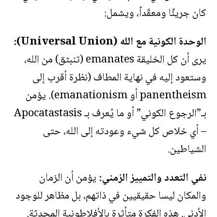
كان جريئًا ومعقّداً، ويشمل:
الوحدة الكونية مع الله (Universal Union):
يرى أن كل الخليقة emanates (تنبثق) من الله،
وستعود إليه في نهاية المطاف (نظرة أقرب إلى
panentheism أو emanationism). يؤمن
بـ”الرجوع الكوني” أو ما يُعرف بـ Apocatastasis
– أي خلاص كل شيء وعودته إلى الله، حتى
الشياطين.
نفي التعدد والتمييز الزمني:
يؤمن أن الزمان
والمكان ليسا حقيقيين في ذاتهم، بل مظاهر للوجود
الأدنى. هذه الفكرة متأثرة بالأفلاطونية المحدثة.