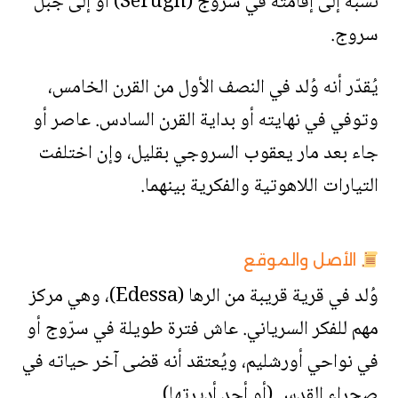
نسبةً إلى إقامته في سرّوج (Serugh) أو إلى جبل
سروج.
يُقدّر أنه وُلد في النصف الأول من القرن الخامس،
وتوفي في نهايته أو بداية القرن السادس. عاصر أو
جاء بعد مار يعقوب السروجي بقليل، وإن اختلفت
التيارات اللاهوتية والفكرية بينهما.
الأصل والموقع
وُلد في قرية قريبة من الرها (Edessa)، وهي مركز
مهم للفكر السرياني. عاش فترة طويلة في سرّوج أو
في نواحي أورشليم، ويُعتقد أنه قضى آخر حياته في
صحراء القدس (أو أحد أديرتها).