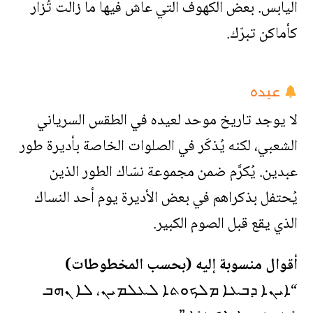
اليابس. بعض الكهوف التي عاش فيها ما زالت تُزار
كأماكن تبرّك.
عيده
لا يوجد تاريخ موحد لعيده في الطقس السرياني
الشعبي، لكنه يُذكَر في الصلوات الخاصة بأديرة طور
عبدين. يُكرَّم ضمن مجموعة نسّاك الطور الذين
يُحتفل بذكراهم في بعض الأديرة يوم أحد النساك
الذي يقع قبل الصوم الكبير.
أقوال منسوبة إليه (بحسب المخطوطات)
“ܐܝܢܐ ܕܒܥܐ ܡܠܟܘܬܐ ܠܥܠܡܝܢ، ܠܐ ܢܗܒ