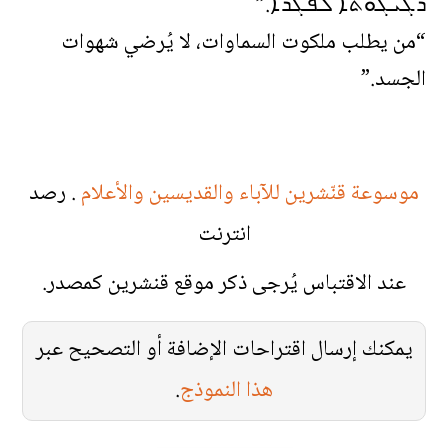
ܪܓܝܓܘܬܐ ܠܦܓܪܐ.”
“من يطلب ملكوت السماوات، لا يُرضي شهوات
الجسد.”
موسوعة قنّشرين للآباء والقديسين والأعلام
. رصد
انترنت
عند الاقتباس يُرجى ذكر موقع قنشرين كمصدر.
يمكنك إرسال اقتراحات الإضافة أو التصحيح عبر
هذا النموذج
.