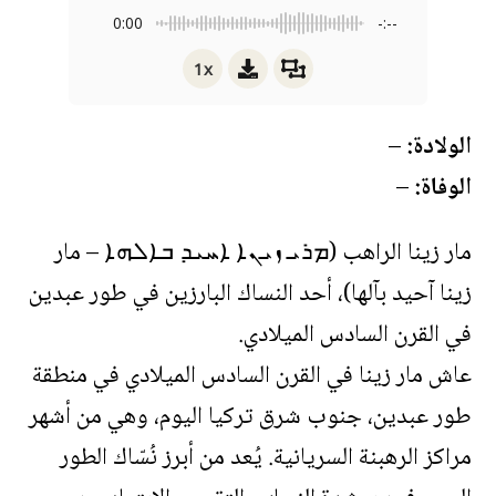
0:00
-:--
1x
الولادة:
–
الوفاة:
–
مار زينا الراهب (ܡܪܝ ܙܝܢܐ ܐܚܝܕ ܒܐܠܗܐ – مار
زينا آحيد بآلها)، أحد النساك البارزين في طور عبدين
في القرن السادس الميلادي.
عاش مار زينا في القرن السادس الميلادي في منطقة
طور عبدين، جنوب شرق تركيا اليوم، وهي من أشهر
مراكز الرهبنة السريانية. يُعد من أبرز نُسّاك الطور