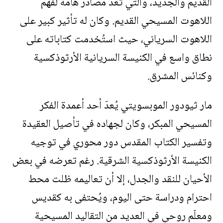
القديم والجديد، والتي تُعد مصادر هامة لفهم
اللاهوت المسيحي القديم. وكان له تأثير كبير على
اللاهوت السرياني، حيث استُخدمت كتاباته على
نطاق واسع في الكنيسة السريانية الأرثوذكسية
وكنائس المشرق.
مار ثيودور الموبسويتي يُعدّ أحد أعمدة الفكر
المسيحي المبكر، وكان لجهاده في تأصيل العقيدة
وتفسير الكتاب المقدس دور محوري في توجيه
الكنيسة الأرثوذكسية الشرقية. رغم تعرضه في بعض
الأحيان للنقد والجدل، إلا أن تعاليمه ظلت محط
احترام ودراسة حتى اليوم، ويُحتفى به كقديس
ومعلّم روحي في العديد من التقاليد المسيحية