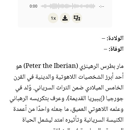
0:00
-:--
1x
الولادة:
–
الوفاة:
–
مار بطرس الرهينزي (Peter the Iberian) هو
أحد أبرز الشخصيات اللاهوتية والدينية في القرن
الخامس الميلادي ضمن التراث السرياني. وُلد في
جورجيا (إيبيريا القديمة)، وعرف بتكريسه الرهباني
وعلمه اللاهوتي العميق، ما جعله واحدًا من أعمدة
الكنيسة السريانية وتأثيره امتد ليشمل الحياة