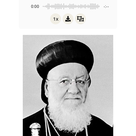
0:00
-:--
1x