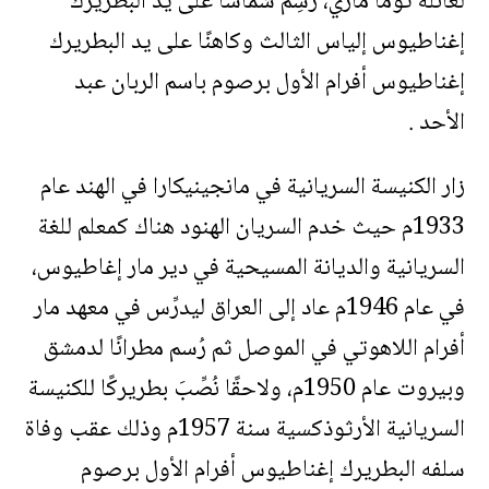
لعائلة توما ماري، رُسِم شماسّا على يد البطريرك
إغناطيوس إلياس الثالث وكاهنًا على يد البطريرك
إغناطيوس أفرام الأول برصوم باسم الربان عبد
الأحد .
زار الكنيسة السريانية في مانجينيكارا في الهند عام
1933م حيث خدم السريان الهنود هناك كمعلم للغة
السريانية والديانة المسيحية في دير مار إغاطيوس،
في عام 1946م عاد إلى العراق ليدرِّس في معهد مار
أفرام اللاهوتي في الموصل ثم رُسم مطرانًا لدمشق
وبيروت عام 1950م، ولاحقًا نُصِّبَ بطريركًا للكنيسة
السريانية الأرثوذكسية سنة 1957م وذلك عقب وفاة
سلفه البطريرك إغناطيوس أفرام الأول برصوم