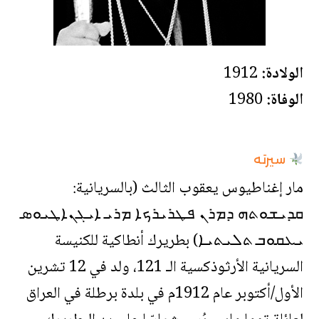
الولادة:
1912
الوفاة:
1980
سيرته
مار إغناطيوس يعقوب الثالث (بالسريانية:
ܩܕܝܫܘܬܗ ܕܡܪܢ ܦܛܪܝܪܟܐ ܡܪܝ ܐܝܓܢܐܛܝܘܣ
ܝܥܩܘܒ ܬܠܝܬܝܐ) بطريرك أنطاكية للكنيسة
السريانية الأرثوذكسية الـ 121، ولد في 12 تشرين
الأول/أكتوبر عام 1912م في بلدة برطلة في العراق