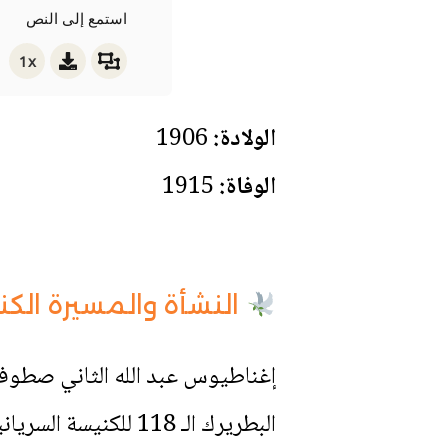
استمع إلى النص
1x
الولادة:
1906
الوفاة:
1915
النشأة والمسيرة الك
إغناطيوس عبد الله الثاني ص
البطريرك الـ 118 لل