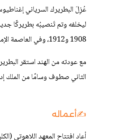
1908 و1912، وفي العاصمة الإمبراطورية قابَلَ الملك إدوارد السابع مرتين. في الهند قام بتأسيس أبرشية الكناعنة.
الثاني صطوف وسامًا من الملك إدو
✍️أعماله
أعاد افتتاح المعهد اللاهوتي (الكلية 