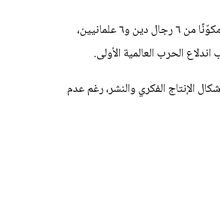
أسس مجلة “الحكمة” (al-Ḥikma Magazine) عام 1913، كما أسس مجلسًا إداريًا مكوّنًا من ٦ رجال دين و٦ علمانيين،
شكال الإنتاج الفكري والنشر، رغم عدم