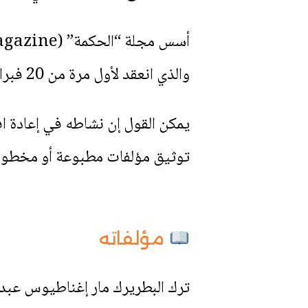
والذي انعقد لأول مرة من 20 فبراير إلى 17 مارس 1914، رغم أنه لم يستمر طويلاً بسبب اندلاع الحرب العالمية الأولى.
يمكن القول إن نشاطه في إعادة افت
توثيق مؤلفات مطبوعة أو مخطوطا
مؤلفاته
ترك البطريرك مار إغناطيوس عبد الل