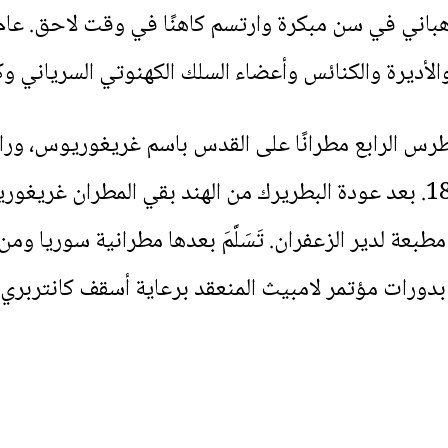
 والأديرة والكنائس وأعضاء السلك الكهنوتي السرياني و
ه البطريرك بطرس الرابع مطرانًا على القدس باسم غريغوريوس، 
و‌الهند من عام 1874 إلى عام 1877. بعد عودة البطريرك من الهند بقي 
 بدورات مؤتمر لامبيث المنعقد برعاية أسقف كانتربري، 