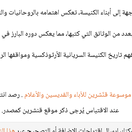
إلى أبناء الكنيسة، تعكس اهتمامه بالروحانيات والت
د من الوثائق التي كتبها، مما يعكس دوره البارز في ا
لفهم تاريخ الكنيسة السريانية الأرثوذكسية ومواقفها ال
موسوعة قنّشرين للآباء والقديسين والأعلام
. رصد انت
عند الاقتباس يُرجى ذكر موقع قنشرين كمصدر.
كنك إرسال اقتراحات الإضافة أو التصحيح عبر
هذا ال