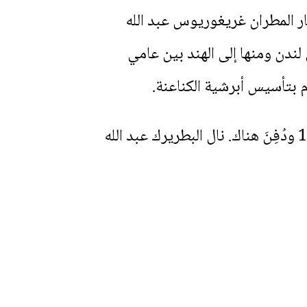
ناطيوس عبد المسيح الثاني من منصبه عام 1903، وتم اختيار المطران غريغوريوس عبد الله
م بزيارة جديدة إلى لندن ومنها إلى الهند بين عامي
مع عودته من الهند استقر البطريرك في دير مار مرقس في القدس حتى وفاته عام 1915 ودُفِنَ هناك. نال البطريرك عبد الله