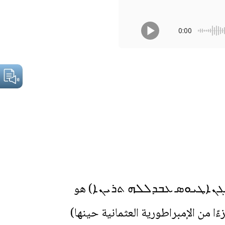
0:00
 ܐܝܓܢܐܛܝܘܣ ܥܒܕܠܠܗ ܬܪܝܢܐ) هو
نت جزءًا من الإمبراطورية العثمانية حينها)