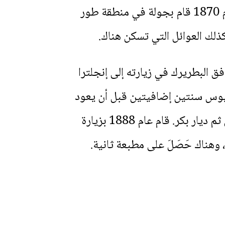
عام 1833 وانخرط في السلك الرهباني في سن مبكرة وارتسم كاهنًا في وقت لاحق. عام 1870 قام بجولة في منطقة طور
كذلك العوائل التي تسكن هناك.
ورافق البطريرك في زيارته إلى إنجلترا
المطران غريغوريوس سنتين إضافيتين قبل أن يعود
إلى لندن حيث أُمِّنَ الحصول على مطبعة لدير الزعفران. تَسَلَّمَ بعدها مطرانية سوريا ومن ثم ديار بكر. قام عام 1888 بزيارة
وهناك حَصَلَ على مطبعة ثانية.