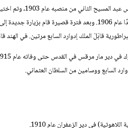
عُزِلَ البطريرك السرياني إغ
ليخلفه وتم تَنصيبُه بطريركًا جديدًا عام 1906. وبعد فترة قصيرة قا
ارد السابع ووسامين من السلطان العثماني.
اللاهوتية) في دير الزعفران عام 1910.