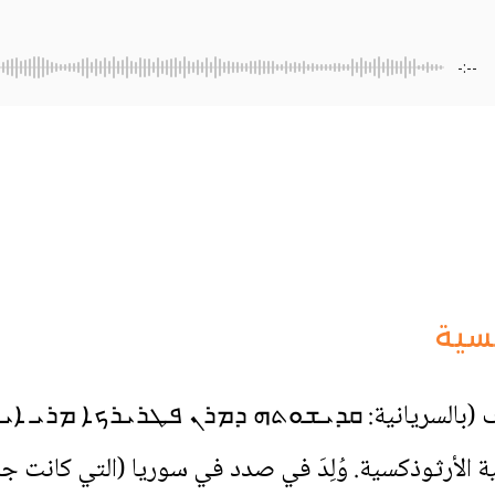
-:--
نسية
طوف (بالسريانية: ܩܕܝܫܘܬܗ ܕܡܪܢ ܦܛܪܝܪܟܐ ܡܪܝ
كنيسة السريانية الأرثوذكسية. وُلِدَ في صدد في سوريا (التي كا