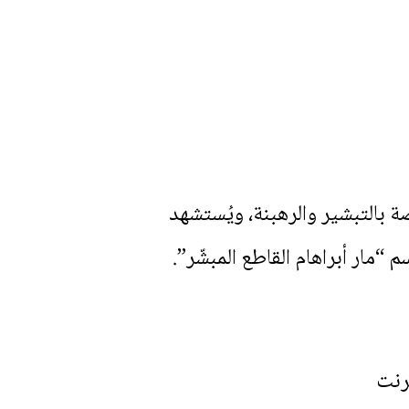
ي الصلوات الخاصة بالتبشير والرهبنة، ويُستشهد
“مار أبراهام القاطع المبشّر”.
رنت