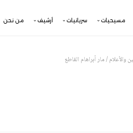
مسيحيات
سريانيات
أرشيف
من نحن
 والأعلام
/
مار أبراهام القاطع