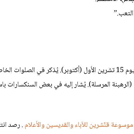
 التعب.”
يُكرَّم في بعض الكنائس الشرقية يوم 15 تشرين الأول (أكتوبر). يُذكر ف
الرهبنة المرسلة). يُشار إليه في بعض السنكسارات باسم 
موسوعة قنّشرين للآباء والقديسين والأعلام
. رصد انت