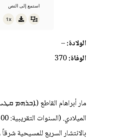
استمع إلى النص
1x
الولادة:
–
الوفاة:
370
مار أبراهام القاطع (ܐܒܪܗܡ ܩܛܝܥܐ
بالانتشار السريع للمسيحية شرقاً 