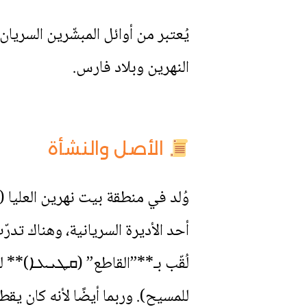
يُعتبر من أوائل المبشّرين السريا
النهرين وبلاد فارس.
الأصل والنشأة
وُلد في منطقة بيت نهرين العليا (
أحد الأديرة السريانية، وهناك تدرّ
لُقّب بـ**”القاطع” (ܩܛܝܥܐ)** لي
للمسيح). وربما أيضًا لأنه كان يق