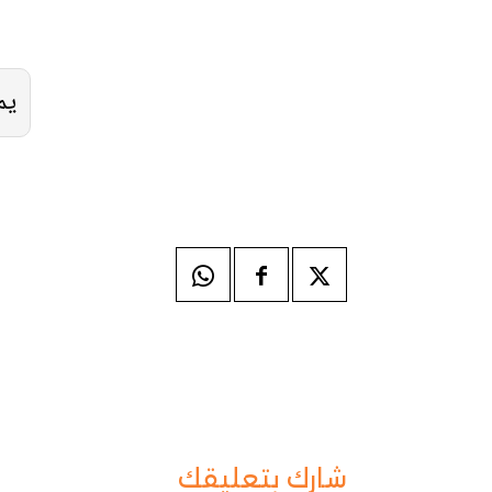
يم
شارك بتعليقك