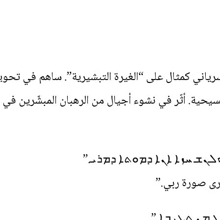
لسرياني كمثال على “الغيرة التبشيرية”. ساهم في ت
يحية. أثّر في نشوء أجيال من الرهبان المبشّرين في
ܟܠܢܫ ܚܙܐ ܐܢܐ ܕܡܘܬܐ ܕܡܪܝ.”
أرى صورة ربي.”
 ܡܢ ܬܥܝܒܐ.”