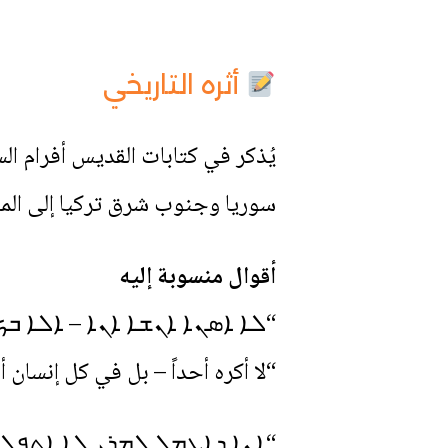
أثره التاريخي
يُذكر في كتابات القديس أفرام ا
سوريا وجنوب شرق تركيا إلى المس
أقوال منسوبة إليه
“ܠܐ ܐܣܢܐ ܐܢܫܐ ܐܢܐ – ܐܠܐ ܒ
“لا أكره أحداً – بل في كل إنسان 
“ܐܢܐ ܕܐܥܡܠ ܠܡܪܝ ܠܐ ܐܬܦܠܓ