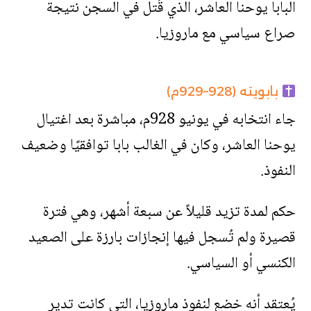
البابا يوحنا العاشر، الذي قُتل في السجن نتيجة
صراع سياسي مع ماروزيا.
بابويته (928–929م)
جاء انتخابه في يونيو 928م، مباشرة بعد اغتيال
يوحنا العاشر، وكان في الغالب بابا توافقيًا وضعيف
النفوذ.
حكم لمدة تزيد قليلاً عن سبعة أشهر، وهي فترة
قصيرة ولم تُسجل فيها إنجازات بارزة على الصعيد
الكنسي أو السياسي.
يُعتقد أنه خضع لنفوذ ماروزيا، التي كانت تدير