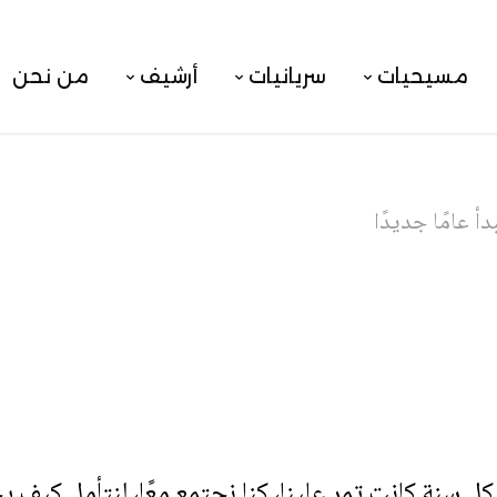
مسيحيات
سريانيات
أرشيف
من نحن
أ عامًا جديدًا
ل سنة كانت تمر علينا، كنا نجتمع معًا، لنتأمل كيف ي