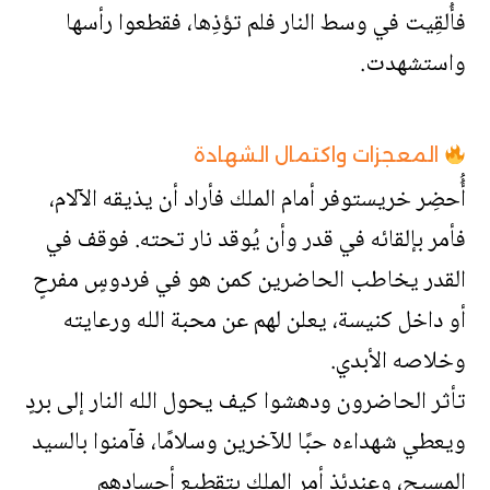
فأُلقِيت في وسط النار فلم تؤذِها، فقطعوا رأسها
واستشهدت.
المعجزات واكتمال الشهادة
أُُحضِر خريستوفر أمام الملك فأراد أن يذيقه الآلام،
فأمر بإلقائه في قدر وأن يُوقد نار تحته. فوقف في
القدر يخاطب الحاضرين كمن هو في فردوسٍ مفرحٍ
أو داخل كنيسة، يعلن لهم عن محبة الله ورعايته
وخلاصه الأبدي.
تأثر الحاضرون ودهشوا كيف يحول الله النار إلى بردٍ
ويعطي شهداءه حبًا للآخرين وسلامًا، فآمنوا بالسيد
المسيح، وعندئذ أمر الملك بتقطيع أجسادهم