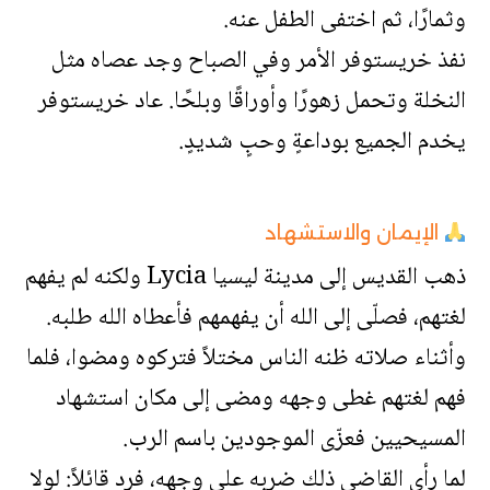
وثمارًا، ثم اختفى الطفل عنه.
نفذ خريستوفر الأمر وفي الصباح وجد عصاه مثل
النخلة وتحمل زهورًا وأوراقًا وبلحًا. عاد خريستوفر
يخدم الجميع بوداعةٍ وحبٍ شديدٍ.
الإيمان والاستشهاد
ذهب القديس إلى مدينة ليسيا Lycia ولكنه لم يفهم
لغتهم، فصلّى إلى الله أن يفهمهم فأعطاه الله طلبه.
وأثناء صلاته ظنه الناس مختلاً فتركوه ومضوا، فلما
فهم لغتهم غطى وجهه ومضى إلى مكان استشهاد
المسيحيين فعزّى الموجودين باسم الرب.
لما رأى القاضي ذلك ضربه على وجهه، فرد قائلاً: لولا