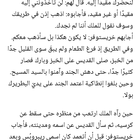
لنحضرك مقيدًا إليه. قال لهم: لن تأخذونني إليه
مقيدًا أو غير مقيد، فأجابوه: اذهب إذن في طريقك
وسوف نقول للملك أننا لم نجدك.
أجابهم خريستوفر: لا يكون هكذا بل سأذهب معكم.
وفي الطريق إذ فرغ الطعام ولم يبقَ سوى القليل جدًا
من الخبز، صلى القديس على الخبز وبارك فصار
كثيرًا جدًا، حتى دهش الجند وآمنوا بالسيد المسيح.
وحين بلغوا إنطاكية اعتمد الجند على يديّ البطريرك
بولا.
حين رآه الملك ارتعب من منظره حتى سقط عن
كرسيه، ثم سأل القديس عن اسمه ومدينته، فأجاب
خريستوفر: قبل أن أتعمد كان اسمي ريبروبُس وبعد