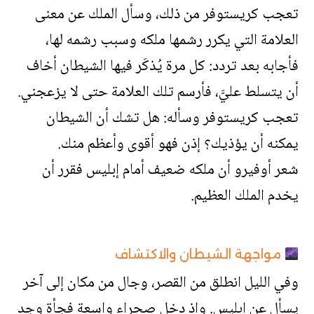
تعجب كريستوفر من ذلك، وسأل الملك عن معنى
العلامة التي يكرر رشمها ملكه وسبب رشمه لها،
فأجابه بعد تردد: كل مرة يُذكَر فيها الشيطان أخاف
أن يتسلط عليَّ، فأرسم تلك العلامة حتى لا يزعجني.
تعجب كريستوفر وسأله: هل تشك أن الشيطان
يمكنه أن يؤذيك؟ إذن فهو أقوى وأعظم منك.
شعر أوفيرو أن ملكه ضعيف أمام إبليس فقرر أن
يخدم الملك العظيم.
مواجهة الشيطان والاكتشاف
وفي الليل انطلق من القصر، وجال من مكان إلى آخر
يسأل عن إبليس. وإذ دخل صحراء واسعة فجأة وجد