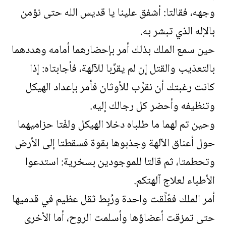
وجهه، فقالتا: أشفق علينا يا قديس الله حتى نؤمن
بالإله الذي تبشر به.
حين سمع الملك بذلك أمر بإحضارهما أمامه وهددهما
بالتعذيب والقتل إن لم يقرِّبا للآلهة، فأجابتاه: إذا
كانت رغبتك أن نقرِّب للأوثان فأمر بإعداد الهيكل
وتنظيفه وأحضر كل رجالك إليه.
وحين تم لهما ما طلباه دخلا الهيكل ولفّتا حزاميهما
حول أعناق الآلهة وجذبوها بقوة فسقطتا إلى الأرض
وتحطمتا، ثم قالتا للموجودين بسخرية: استدعوا
الأطباء لعلاج آلهتكم.
أمر الملك فعُلِّقت واحدة ورُبِط ثقل عظيم في قدميها
حتى تمزقت أعضاؤها وأسلمت الروح، أما الأخرى