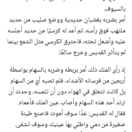
بالسيوف.
أمر بضربه بقضبان حديدية ووضع صليب من حديد
ملتهب فوق رأسه، ثم أعد له كرسيًا من حديد أجلسه
عليه وأشعل تحته، فاحترق الكرسي مثل الشمع بينما
لم يتأثر القديس وخرج سالمًا.
إذ رأى الملك ذلك أمر بربطه وضربه بالسهام بواسطة
أربعين من فرسانه الأشداء، فلم تصبه أيّ من السهام
بل كانت تتعلق في الهواء دون أن تلمسه، وحدث أن
ارتد أحد هذه السهام وأصاب عين الملك فأعماه.
فقال له القديس: غدًا سوف أموت فاصنع طينة
صغيرة من دمي واطلي بها عينيك وسوف تشفى.