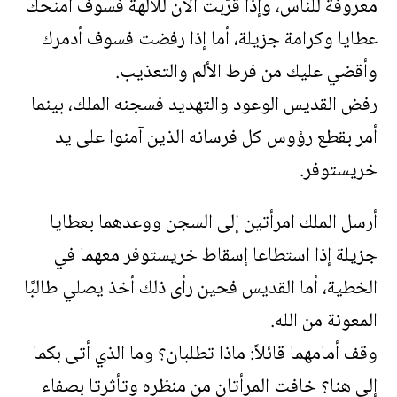
معروفة للناس، وإذا قَرّبت الآن للآلهة فسوف أمنحك
عطايا وكرامة جزيلة، أما إذا رفضت فسوف أدمرك
وأقضي عليك من فرط الألم والتعذيب.
رفض القديس الوعود والتهديد فسجنه الملك، بينما
أمر بقطع رؤوس كل فرسانه الذين آمنوا على يد
خريستوفر.
أرسل الملك امرأتين إلى السجن ووعدهما بعطايا
جزيلة إذا استطاعا إسقاط خريستوفر معهما في
الخطية، أما القديس فحين رأى ذلك أخذ يصلي طالبًا
المعونة من الله.
وقف أمامهما قائلاً: ماذا تطلبان؟ وما الذي أتى بكما
إلى هنا؟ خافت المرأتان من منظره وتأثرتا بصفاء