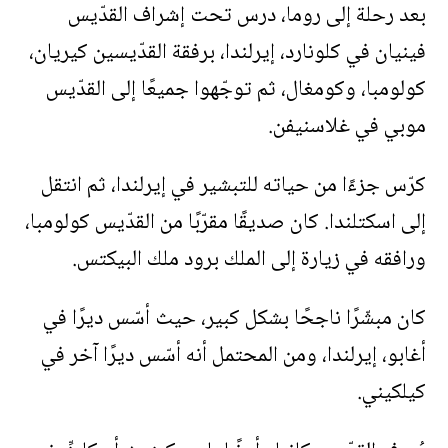
بعد رحلة إلى روما، درس تحت إشراف القدّيس
فينيان في كلونارد، إيرلندا، برفقة القدّيسين كيريان،
كولومبا، وكومغال، ثم توجّهوا جميعًا إلى القدّيس
موبي في غلاسنيفن.
كرّس جزءًا من حياته للتبشير في إيرلندا، ثم انتقل
إلى اسكتلندا. كان صديقًا مقرّبًا من القدّيس كولومبا،
ورافقه في زيارة إلى الملك برود ملك البيكتس.
كان مبشّرًا ناجحًا بشكل كبير، حيث أسّس ديرًا في
أغابو، إيرلندا، ومن المحتمل أنه أسّس ديرًا آخر في
كيلكيني.