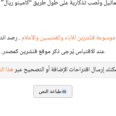
 تماثيل ونُصب تذكارية على طول طريق “كامينو ريال” اح
موسوعة قنّشرين للآباء والقديسين والأعلام
. رصد انت
عند الاقتباس يُرجى ذكر موقع قنشرين كمصدر.
كنك إرسال اقتراحات الإضافة أو التصحيح عبر
هذا ال
طباعة النص