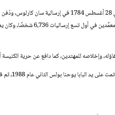
توفي القديس خونيبيرو سيرا في 28 أغسطس 1784 في إرسالي
اؤله، وإخلاصه للمهتدين، كما دافع عن حرية الكنيسة أم