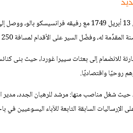
ديد
أبحر سيرا إلى أمريكا اللاتينية في 13 أبريل 1749 مع رفيقه
له، وفضّل السير على الأقدام لمسافة 250 ميلاً حتى مكسيكو سيتي.
 لدعوة طارئة للانضمام إلى بعثات سييرا غوردا، حيث بنى كن
م روحيًا واقتصاديًا.
، حيث شغل مناصب منها: مرشد للرهبان الجدد، مدير 