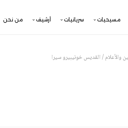
مسيحيات
سريانيات
أرشيف
من نحن
 والأعلام
/
القديس خونيبيرو سيرا