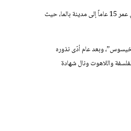
في سن مبكرة، التحق بالمدرسة الابتدائية التي يديرها الفرنسيسكان، ثم أرسله والداه في عمر 15 عاماً إلى مدينة بالما، حيث
 دير “كونفينتو دي خيسوس”، وبعد عام أدّى نذوره
لفلسفة واللاهوت ونال شهادة