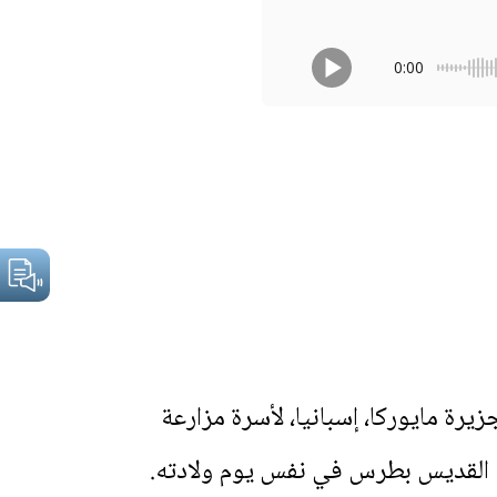
0:00
عند الولادة: ميغيل خوسيه) في 24 نوفمبر 1713 في بترا، جزيرة مايوركا، إسبانيا، لأسرة مزارعة
يسة القديس بطرس في نفس يوم ولادته.