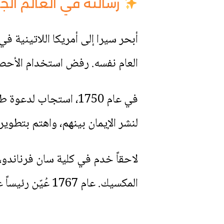
رسالته في العالم الج
العام نفسه. رفض استخدام الأحصنة المقدَّمة 
في عام 1750، استجاب
لنشر الإيمان بينهم، واهتم بتطويره
لاحقاً خدم في كلية سان فرناندو
المكسيك. عام 1767 عُيّن رئيساً على الإرساليات السابقة التابعة للآباء اليسوعيين في باخا كاليفورنيا.