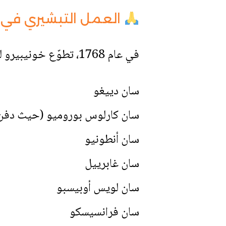
العمل التبشيري في كا
في عام 1768، تطوّع خونيبيرو للقيام برحلة إلى كاليفورنيا العليا، وهناك أسّس 15 إرسالية من بينها:
سان دييغو
سان كارلوس بوروميو (حيث دفن
سان أنطونيو
سان غابرييل
سان لويس أوبيسبو
سان فرانسيسكو