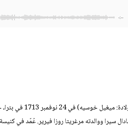
-:--
وُلد خونيبيرو سيرا (اسمه 
ادال سيرا ووالدته مرغريتا روزا فيرير. عُمّد في كن