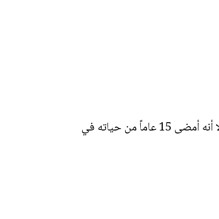
رغم معاناته من مشاكل في القدم والساق أجبرته أحياناً على التنقل محمولاً على نقالة، إلا أنه أمضى 15 عاماً من حياته في