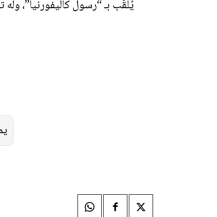
يُلقّب بـ “رسول كاليفورنيا”، وله
يم