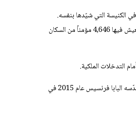
ة سان كارلوس، ودُفن في الكنيسة التي شيّدها بنفسه.
بحلول نهاية ذلك العام، بلغ عدد المعمَّدين في أول تسع إرساليات 6,736 شخصًا، وكان يعيش فيها 4,646 مؤمناً من السكان
ام التدخلات الملكية.
بدأت دعوى تطويبه عام 1934، وتمت على يد البابا يوحنا بولس الثاني عام 1988، ثم قدّسه البابا فرنسيس عام 2015 في