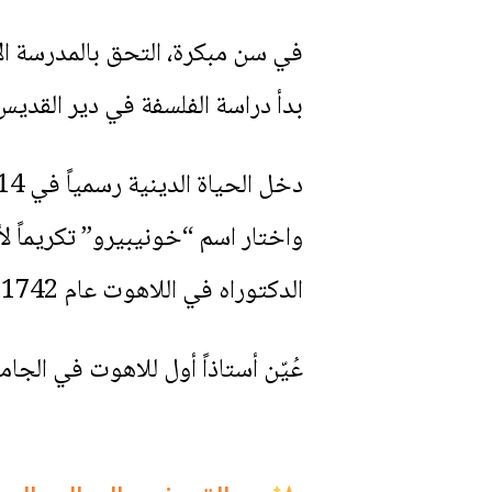
بدأ دراسة الفلسفة في دير القد
واختار اسم “خونيبيرو” تكريماً ل
الدكتوراه في اللاهوت عام 1742 من جامعة لوليانا في بالما.
عُيّن أستاذاً أول للاهوت في الجامعة عام 1749، ثم أُرسل كمبشّر إل