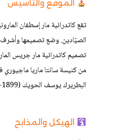
الموقع والتأسيس
تقع كاتدرائية مار إسطفان المارون
تصميم كاتدرائية مار جريس المارو
البطريرك يوسف الحويك (1899-1931).
الهيكل والمذابح