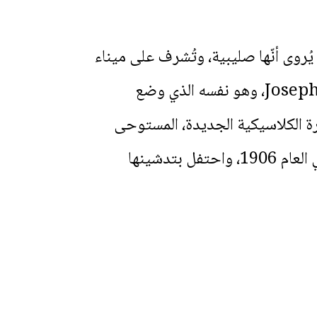
ُروى أنّها صليبية، وتُشرف على ميناء
الصيّادين. وضع تصميمها وأشرف على بنائها المهندس المعماري الإيطالي Joseph Maggiore، وهو نفسه الذي وضع
رة الكلاسيكية الجديدة، المستوحى
من كنيسة سانتا ماريا ماجيوري في روما – إيطاليا. بدأ بناءها في العام 1900 وانتهى في العام 1906، واحتفل بتدشينها