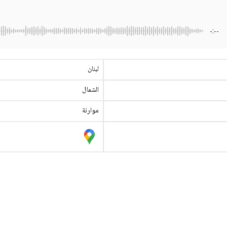
-:--
لبنان
الشمال
موارنة