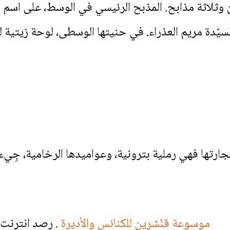
ثلاثة مذابح. المذبح الرئيسي في الوسط، على اسم ا
ّدة مريم العذراء. في حنيتها الوسطى، لوحة زيتية للق
 حجارتها فهي رملية بترونية، وعواميدها الرخامية، جِيء
موسوعة قنّشرين للكنائس والأديرة
. رصد انترنت