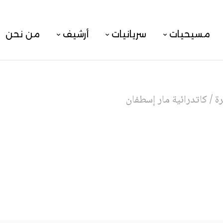
مسيحيات
سريانيات
أرشيف
من نحن
ة
/
كاتدرائية مار إسطفان