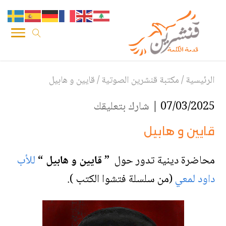
الرئيسية
/
مكتبة قنشرين الصوتية
/
قايين و هابيل
07/03/2025 |
شارك بتعليقك
قايين و هابيل
محاضرة دينية تدور حول
” قايين و هابيل “
للأب
داود لمعي
(من سلسلة فتشوا الكتب ).