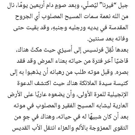
جبل “فيرنا” ليُصلّي، وبعد صومٍ دام أربعين يومًا، نال
من الله نعمة سمات المسيح المصلوب أي الجروح
المقدسة في يديه ورجليه وجنبهِ، وقد بقيت حتى
وفاته بعد سنتين.
بعدها نُقِلَ فرنسيس إلى أسيزي حيث مكثَ هناك،
قاضيًا آخر فترة من حياته بعناء المرض وقد فقد
بصره. وقبل موته طلب من رهبانه أن يذهبوا به إلى
كنيسة سيدة الملائكة هناك حيث اكتشف الدعوة
الإنجيلية للمرة الأولى، وأن يضعوه عاريًا على الأرض
العارية ليشابه المسيح الفقير والمصلوب في موته
بعد أن كان شبيهًا له في حياته، وهناك في جوٍ من
التقوى الممزوجة بالألم والعزاء انتقل الأب القديس