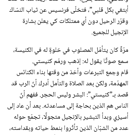
أبتغي بكل قلبي”، فتخلّى فرنسيس عن ثياب النسّاك
وقرّر الرحيل دون أي ممتلكات كي يعلن بشارة
الإنجيل للجميع.
مرّةً كان يتأمّل المصلوب في خلوةٍ له في الكنيسة،
سمع صوتًا يقول له: إذهب ورمّم كنيستي.
قام وجمع التبرعات وأخذ من وقتها بناء الكنائس
المهدّمة، ولكن بعد الصلاة والتأمل أدرك أنّ الرب قد
قصد بـ”كنيستي”: البشر وليس الحجر. ففهم أنّ
الناس هم الذين بحاجة إلى مساعدته. بعد أن عاد إلى
أسيزي وبدأ التبشير بالإنجيل متجولًا، تجمّع حوله
عدد من الشبّان الذين تأثّروا بنمط حياته وبقداسته،