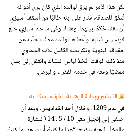
لكن هذا الأمر لم يرق لوالده الذي كان يرى أمواله
تُنفَق للصدقة، فثار على ابنه طالبًا من أسقف أسيزي
أن يقفَ حَكَمًا بينهما. وهناك وفي ساحة أسيزي، خلع
فرنسيس ثيابه، وأعطاها لوالده معلنًا تخلّيه عن
حقوقه البنوية وتكريسه الكامل للآب السماوي.
منذ ذلك الوقت اتّخذَ لباس النسّاك وانتقل إلى جبل
ممضيًا وقته في خدمة الفقراء والبرص.
التبشير وبداية الرهبنة الفرنسيسكانية
في عام 1209، وخلال أحد القداديس، وبعد أن
اصغى إلى إنجيل متى 10 / 5 ـ 14 (البشارة
والتخلّي) هتف بفرح: “هذا ما كنتُ أريد، هذا ما كنتُ