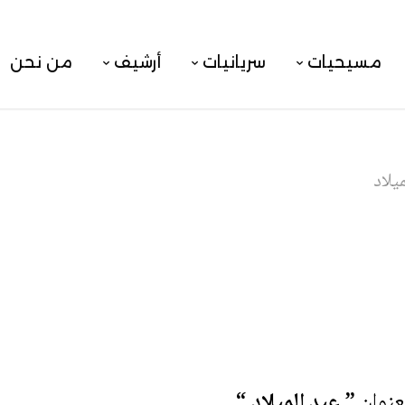
مسيحيات
سريانيات
أرشيف
من نحن
يلاد
عنوان
” عيد الميلاد “
.