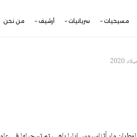
مسيحيات
سريانيات
أرشيف
من نحن
اد 2020
ران مار أثناسيوس إيليا باهي، تم تسجيلها في عام 2020.