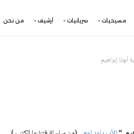
مسيحيات
سريانيات
أرشيف
من نحن
أبونا إبراهيم
هيم “
للأب داود لمعي
(من سلسلة فتشوا الكتب ).