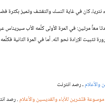
نتريا، كان في غاية النسك والتقشف وتميز بكثرة فضائ
 كاسيان سنة 395م وتحدثا معاً مرتين: في المرة الأولى كلّمه الأب س
رة تثبيت الإرادة نحو الله. أما في المرة الثانية فكلّم
 والأعلام
ـ رصد انترنت
موسوعة قنّشرين للآباء والقديسين والأعلام
. رصد انت