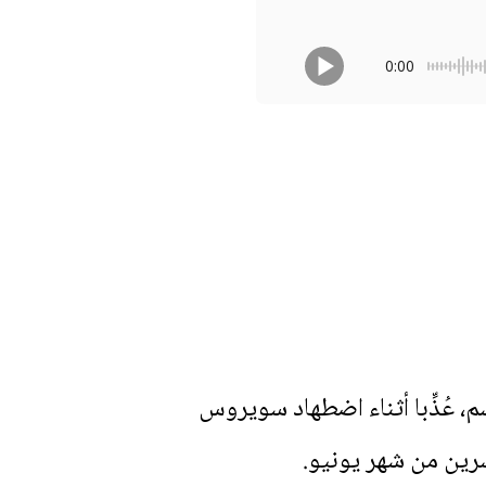
0:00
، عُذِّبا أثناء اضطهاد سويروس