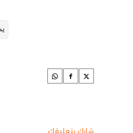
يم
شارك بتعليقك