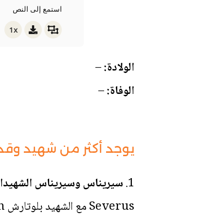
استمع إلى النص
1x
الولادة:
–
الوفاة:
–
يوجد أكثر من شهيد وق
1.
سيريناس وسيريناس الشهيدان
Severus مع الشهيد بلوتارش Plutarch. تعيِّد لهما الكنيسة الغربية في الثامن والعشرين من شهر يونيو.