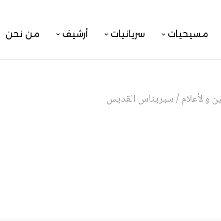
مسيحيات
سريانيات
أرشيف
من نحن
 والأعلام
/
سيريناس القديس