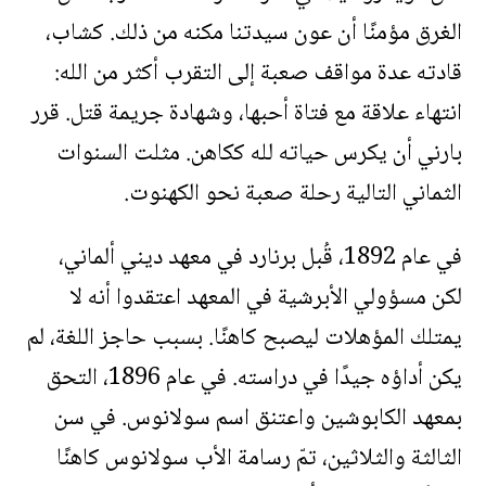
الغرق مؤمنًا أن عون سيدتنا مكنه من ذلك. كشاب،
قادته عدة مواقف صعبة إلى التقرب أكثر من الله:
انتهاء علاقة مع فتاة أحبها، وشهادة جريمة قتل. قرر
بارني أن يكرس حياته لله ككاهن. مثلت السنوات
الثماني التالية رحلة صعبة نحو الكهنوت.
في عام 1892، قُبل برنارد في معهد ديني ألماني،
لكن مسؤولي الأبرشية في المعهد اعتقدوا أنه لا
يمتلك المؤهلات ليصبح كاهنًا. بسبب حاجز اللغة، لم
يكن أداؤه جيدًا في دراسته. في عام 1896، التحق
بمعهد الكابوشين واعتنق اسم سولانوس. في سن
الثالثة والثلاثين، تمّ رسامة الأب سولانوس كاهنًا