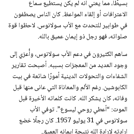
بسيطًا، مما يعني أنه لم يكن يستطيع سماع
الاعترافات أو إلقاء المواعظ. كان الناس يصطفون
في طوابير للتحدث مع الأب سولانوس. لاحظوا قوة
صلواته، فهو رجل ذو إيمان عميق بالله.
ساهم الكثيرون في دعم الأب سولانوس، وأُعزي إلى
وجود العديد من المعجزات بسببه. أصبحت تقارير
الشفاءات والتحولات الدينية أمورًا شائعة في بيت
الكابوشين. رغم الألم والمعاناة التي عانى منها قبل
وفاته، كان يشكر الله. كانت كلماته الأخيرة قبل
الموت: “أعطي روحي ليسوع”. توفي الأب
سولانوس في 31 يوليو 1957. كان رجلًا خضع
إرادته لإرادة الله نتيجة إيمانه العميق.