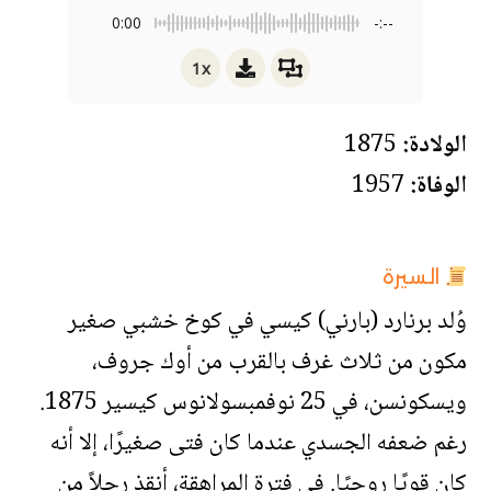
0:00
-:--
1x
الولادة:
1875
الوفاة:
1957
السيرة
وُلد برنارد (بارني) كيسي في كوخ خشبي صغير
مكون من ثلاث غرف بالقرب من أوك جروف،
ويسكونسن، في 25 نوفمبسولانوس كيسير 1875.
رغم ضعفه الجسدي عندما كان فتى صغيرًا، إلا أنه
كان قويًا روحيًا. في فترة المراهقة، أنقذ رجلاً من