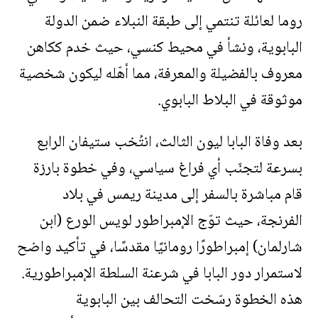
روما لعائلة تنتمي إلى طبقة النبلاء ضمن الدولة
البابوية، ونشأ في محيط كنسي، حيث خدم ككاهن
معروف بالفضيلة والمعرفة، مما أهّله ليكون شخصية
موثوقة في البلاط البابوي.
بعد وفاة البابا ليون الثالث، انتُخب ستيفان الرابع
بسرعة لتجنّب أي فراغ سياسي، وفي خطوة بارزة
قام مباشرة بالسفر إلى مدينة ريمس في بلاد
الفرنجة، حيث توّج الإمبراطور لويس الورع (ابن
شارلمان) إمبراطورًا رومانيًا مقدسًا، في تأكيد واضح
لاستمرار دور البابا في شرعنة السلطة الإمبراطورية.
هذه الخطوة رسّخت التحالف بين البابوية