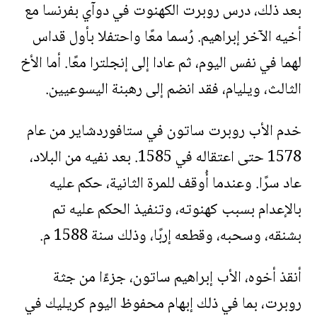
بعد ذلك، درس روبرت الكهنوت في دوآي بفرنسا مع
أخيه الآخر إبراهيم. رُسما معًا واحتفلا بأول قداس
لهما في نفس اليوم، ثم عادا إلى إنجلترا معًا. أما الأخ
الثالث، ويليام، فقد انضم إلى رهبنة اليسوعيين.
خدم الأب روبرت ساتون في ستافوردشاير من عام
1578 حتى اعتقاله في 1585. بعد نفيه من البلاد،
عاد سرًا. وعندما أُوقف للمرة الثانية، حكم عليه
بالإعدام بسبب كهنوته، وتنفيذ الحكم عليه تم
بشنقه، وسحبه، وقطعه إربًا، وذلك سنة 1588 م.
أنقذ أخوه، الأب إبراهيم ساتون، جزءًا من جثة
روبرت، بما في ذلك إبهام محفوظ اليوم كريليك في