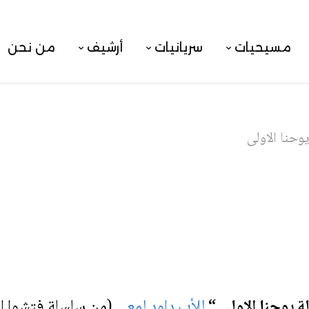
مسيحيات
سريانيات
أرشيف
من نحن
وحنا الاولى
 يوحنا الاولى “
للأب داود لمعي
(من سلسلة فتشوا ال